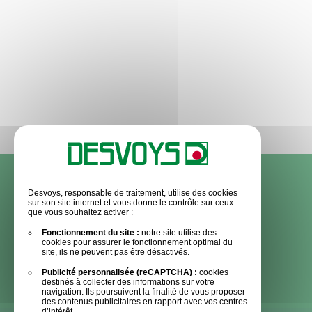
Produits
Desvoys, responsable de traitement, utilise des cookies
sur son site internet et vous donne le contrôle sur ceux
que vous souhaitez activer :
Broyeurs à axe horizontal
Cour de ferme
Fonctionnement du site :
notre site utilise des
Broyeurs à axe vertical
Lames et outils de
cookies pour assurer le fonctionnement optimal du
site, ils ne peuvent pas être désactivés.
déneigement
Distribution
Publicité personnalisée (reCAPTCHA) :
cookies
destinés à collecter des informations sur votre
navigation. Ils poursuivent la finalité de vous proposer
des contenus publicitaires en rapport avec vos centres
d’intérêt.