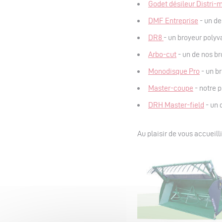
Godet désileur Distri-
DMF Entreprise
- un de
DR8
- un broyeur polyv
Arbo-cut
- un de nos br
Monodisque Pro
- un b
Master-coupe
- notre p
DRH Master-field
- un 
Au plaisir de vous accueilli