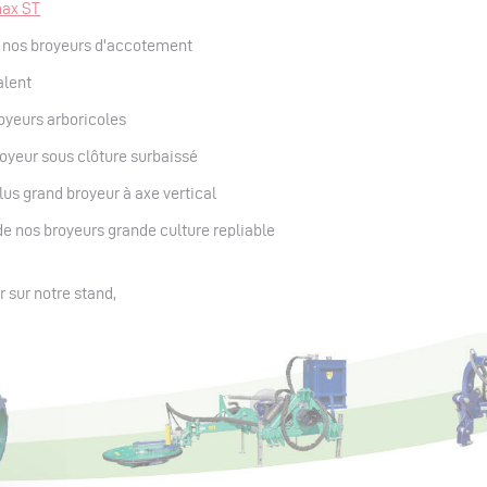
max ST
 nos broyeurs d'accotement
alent
oyeurs arboricoles
royeur sous clôture surbaissé
lus grand broyeur à axe vertical
de nos broyeurs grande culture repliable
r sur notre stand,