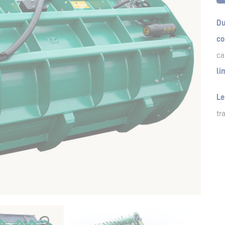
Du
co
ca
li
Le
tr