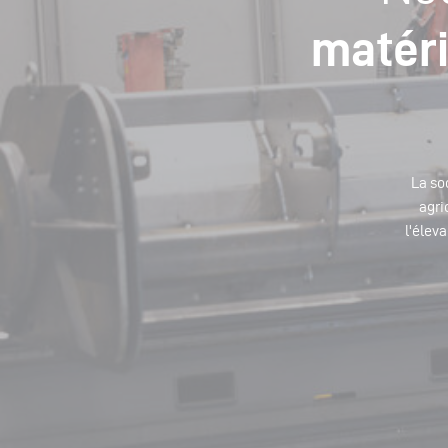
matéri
La so
agri
l'éleva