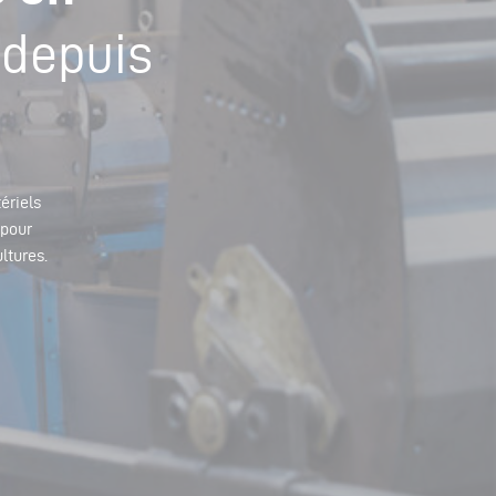
 depuis
ériels
 pour
ultures.