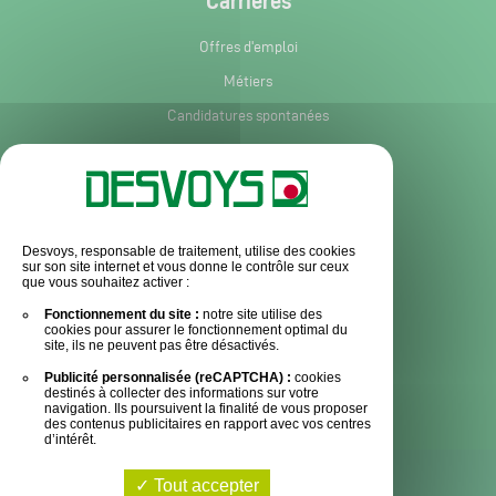
Carrières
Offres d'emploi
Métiers
Candidatures spontanées
Services et informations
Service après-vente
Desvoys, responsable de traitement, utilise des cookies
sur son site internet et vous donne le contrôle sur ceux
Pièces détachées
que vous souhaitez activer :
Actualités
Fonctionnement du site :
notre site utilise des
cookies pour assurer le fonctionnement optimal du
Espace Presse
site, ils ne peuvent pas être désactivés.
Publicité personnalisée (reCAPTCHA) :
cookies
Contact
destinés à collecter des informations sur votre
navigation. Ils poursuivent la finalité de vous proposer
des contenus publicitaires en rapport avec vos centres
d’intérêt.
Tout accepter