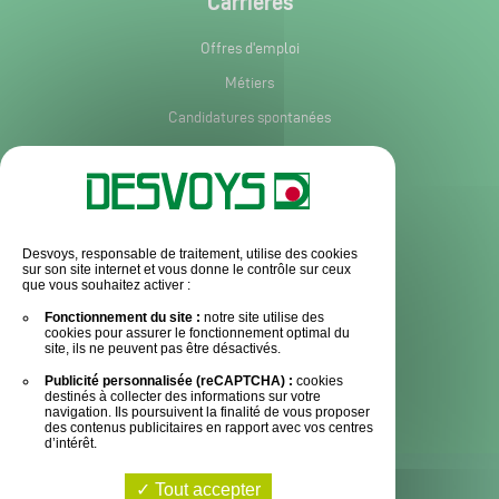
Carrières
Offres d'emploi
Métiers
Candidatures spontanées
Services et informations
Service après-vente
Desvoys, responsable de traitement, utilise des cookies
sur son site internet et vous donne le contrôle sur ceux
Pièces détachées
que vous souhaitez activer :
Actualités
Fonctionnement du site :
notre site utilise des
cookies pour assurer le fonctionnement optimal du
Espace Presse
site, ils ne peuvent pas être désactivés.
Publicité personnalisée (reCAPTCHA) :
cookies
Contact
destinés à collecter des informations sur votre
navigation. Ils poursuivent la finalité de vous proposer
des contenus publicitaires en rapport avec vos centres
d’intérêt.
Tout accepter