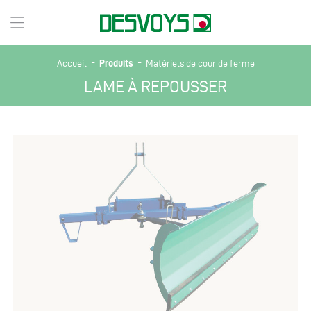
-
-
Produits
Accueil
Matériels de cour de ferme
LAME À REPOUSSER