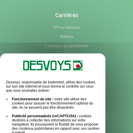
Carrières
Offres d'emploi
Métiers
Candidatures spontanées
Services et informations
Service après-vente
Desvoys, responsable de traitement, utilise des cookies
sur son site internet et vous donne le contrôle sur ceux
Pièces détachées
que vous souhaitez activer :
Actualités
Fonctionnement du site :
notre site utilise des
cookies pour assurer le fonctionnement optimal du
Espace Presse
site, ils ne peuvent pas être désactivés.
Publicité personnalisée (reCAPTCHA) :
cookies
Contact
destinés à collecter des informations sur votre
navigation. Ils poursuivent la finalité de vous proposer
des contenus publicitaires en rapport avec vos centres
d’intérêt.