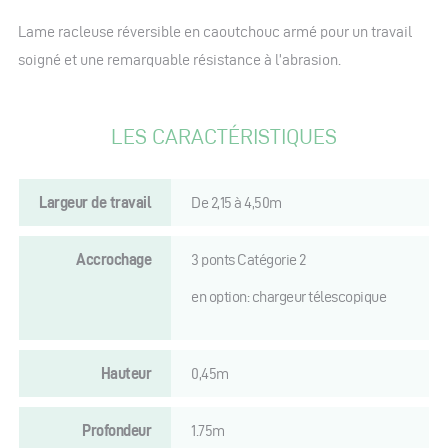
Lame racleuse réversible en caoutchouc armé pour un travail
soigné et une remarquable résistance à l’abrasion.
LES CARACTÉRISTIQUES
Largeur de travail
De 2,15 à 4,50m
Accrochage
3 ponts Catégorie 2
en option: chargeur télescopique
Hauteur
0,45m
Profondeur
1.75m