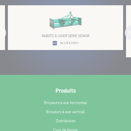
RABOTS À LISIER SÉRIE SÉNIOR
de 2,25 à 3,00m
Produits
Broyeurs à axe horizontal
Broyeurs à axe vertical
Distribution
Cour de ferme