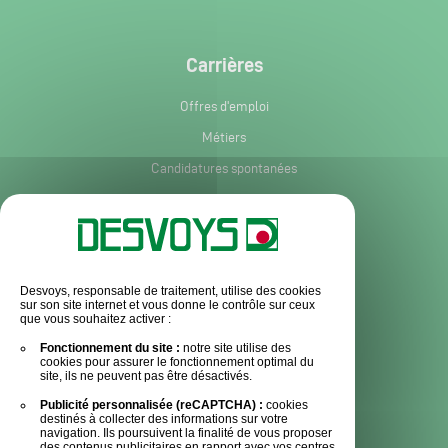
Carrières
Offres d'emploi
Métiers
Candidatures spontanées
Services et informations
Service après-vente
Desvoys, responsable de traitement, utilise des cookies
sur son site internet et vous donne le contrôle sur ceux
Pièces détachées
que vous souhaitez activer :
Actualités
Fonctionnement du site :
notre site utilise des
cookies pour assurer le fonctionnement optimal du
Espace Presse
site, ils ne peuvent pas être désactivés.
Publicité personnalisée (reCAPTCHA) :
cookies
Contact
destinés à collecter des informations sur votre
navigation. Ils poursuivent la finalité de vous proposer
des contenus publicitaires en rapport avec vos centres