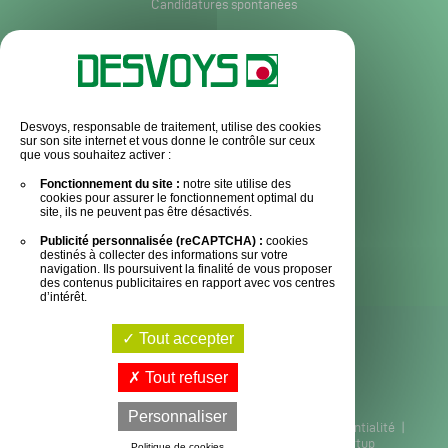
Candidatures spontanées
Services et informations
Service après-vente
Desvoys, responsable de traitement, utilise des cookies
sur son site internet et vous donne le contrôle sur ceux
Pièces détachées
que vous souhaitez activer :
Actualités
Fonctionnement du site :
notre site utilise des
cookies pour assurer le fonctionnement optimal du
Espace Presse
site, ils ne peuvent pas être désactivés.
Publicité personnalisée (reCAPTCHA) :
cookies
Contact
destinés à collecter des informations sur votre
navigation. Ils poursuivent la finalité de vous proposer
des contenus publicitaires en rapport avec vos centres
d’intérêt.
Tout accepter
Tout refuser
Personnaliser
Plan du site
|
Mentions légales
|
Politique de confidentialité
|
Exercez vos droits
|
Cookies
|
Conception Startup
Politique de cookies