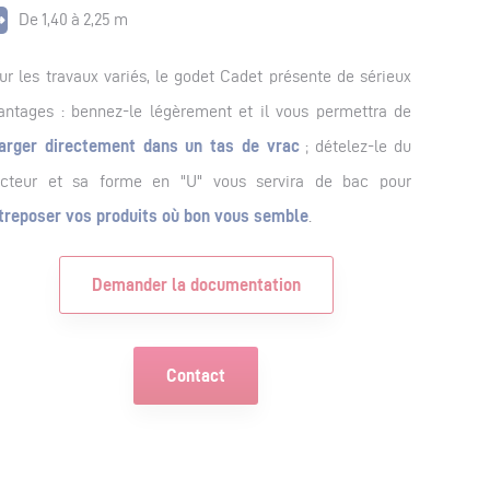
De 1,40 à 2,25 m
ur les travaux variés, le godet Cadet présente de sérieux
antages : bennez-le légèrement et il vous permettra de
arger directement dans un tas de vrac
; dételez-le du
acteur et sa forme en "U" vous servira de bac pour
treposer vos produits où bon vous semble
.
Demander la documentation
Contact