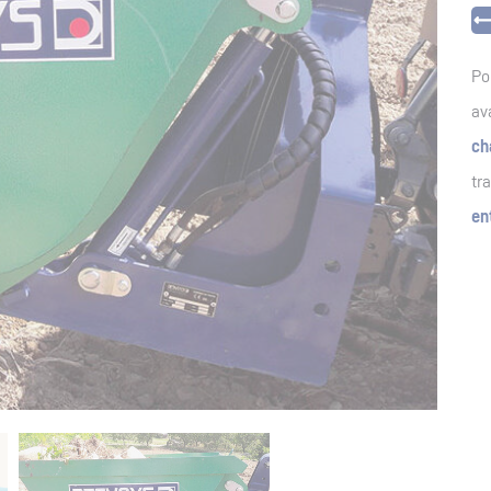
Po
av
ch
tr
en