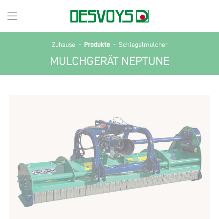
-
-
Produkte
Zuhause
Schlegelmulcher
MULCHGERÄT NEPTUNE