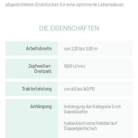
abgedichteten Endstücken für eine optimierte Lebensdauer.
DIE EIGENSCHAFTEN
Arbeitsbreite
von 2,20 bis 3,00 m
Zapfwellen-
1000 U/min
Drehzahl
Traktorleistung
von 60 bis 160 PS
Anhängung
Anhängung der Kategorie 2 mit
Gabelköpfen
hydraulisch verschiebbar auf
Doppelgleitschuh