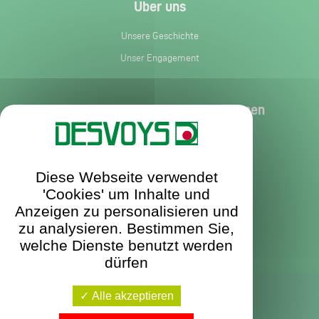
Über uns
Unsere Geschichte
Unser Engagement
Dienstleistungen und Informationen
Kundendienst
Ersatzteile
Diese Webseite verwendet
Aktuelles
'Cookies' um Inhalte und
Prospekt anfordern
Anzeigen zu personalisieren und
zu analysieren. Bestimmen Sie,
Kontakt
welche Dienste benutzt werden
dürfen
Alle akzeptieren