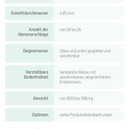
Schnittdurchmesser
435 mm
Anzahl der
von 20 bis 24
Hammerschlege
Gegenmesser
Oben und unten geglättet und
abnehmbar
Verstellbare
Verstärkte Walze mit
Bodenfreiheit
abnehmbaren, abgedichteten
Endstücken.
Gewicht
von 1030 bis 1180 kg
Optionen
siehe Produktdatenblatt unten