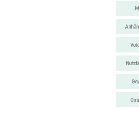
M
Anhän
Vol
Nutzl
Ge
Opt